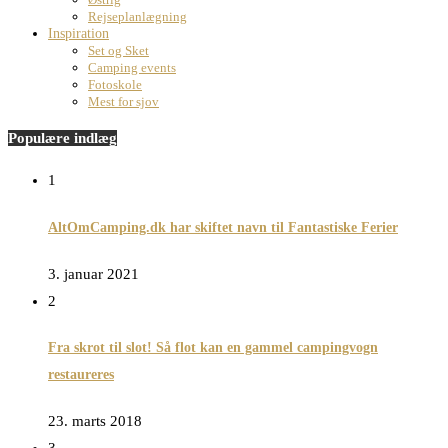
Rejseplanlægning
Inspiration
Set og Sket
Camping events
Fotoskole
Mest for sjov
Populære indlæg
1
AltOmCamping.dk har skiftet navn til Fantastiske Ferier
3. januar 2021
2
Fra skrot til slot! Så flot kan en gammel campingvogn
restaureres
23. marts 2018