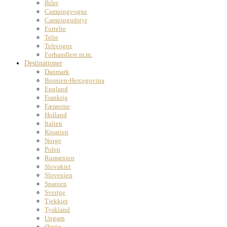
Biler
Campingvogne
Campingudstyr
Fortelte
Telte
Teltvogne
Forhandlere m.m.
Destinationer
Danmark
Bosnien-Hercegovina
England
Frankrig
Færøerne
Holland
Italien
Kroatien
Norge
Polen
Rumænien
Slovakiet
Slovenien
Spanien
Sverige
Tjekkiet
Tyskland
Ungarn
Østrig