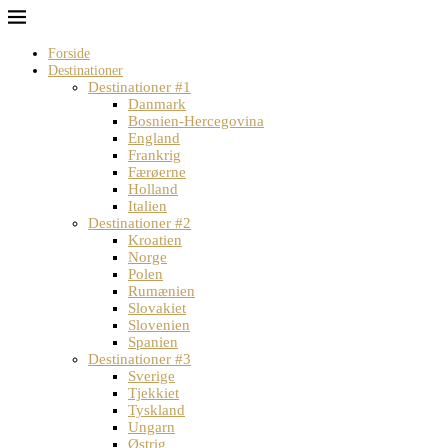
Forside
Destinationer
Destinationer #1
Danmark
Bosnien-Hercegovina
England
Frankrig
Færøerne
Holland
Italien
Destinationer #2
Kroatien
Norge
Polen
Rumænien
Slovakiet
Slovenien
Spanien
Destinationer #3
Sverige
Tjekkiet
Tyskland
Ungarn
Østrig