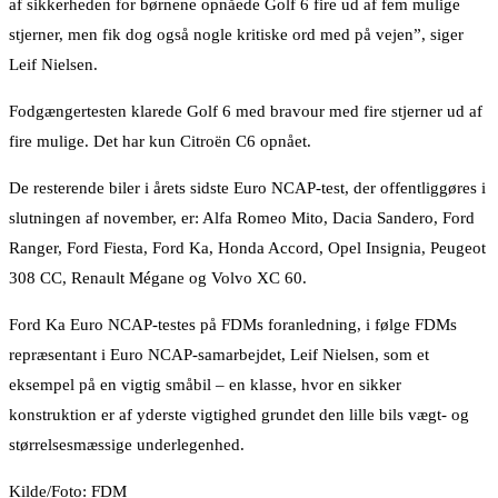
af sikkerheden for børnene opnåede Golf 6 fire ud af fem mulige
stjerner, men fik dog også nogle kritiske ord med på vejen”, siger
Leif Nielsen.
Fodgængertesten klarede Golf 6 med bravour med fire stjerner ud af
fire mulige. Det har kun Citroën C6 opnået.
De resterende biler i årets sidste Euro NCAP-test, der offentliggøres i
slutningen af november, er: Alfa Romeo Mito, Dacia Sandero, Ford
Ranger, Ford Fiesta, Ford Ka, Honda Accord, Opel Insignia, Peugeot
308 CC, Renault Mégane og Volvo XC 60.
Ford Ka Euro NCAP-testes på FDMs foranledning, i følge FDMs
repræsentant i Euro NCAP-samarbejdet, Leif Nielsen, som et
eksempel på en vigtig småbil – en klasse, hvor en sikker
konstruktion er af yderste vigtighed grundet den lille bils vægt- og
størrelsesmæssige underlegenhed.
Kilde/Foto: FDM