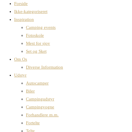
Forside
Ikke-kategoriseret
Inspiration
Camping events
Fotoskole
Mest for sjov
Set og Sket
Om Os
Diverse Information
Udstyr
Autocamper
Biler
Campingudstyr
Campingvogne
Forhandlere m.m.
Fortelte
Telte