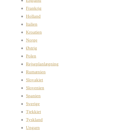
England
Frankrig
Holland
Italien
Kroatien
Norge
Østrig
Polen
Rejseplanlægning
Rumænien
Slovakiet
Slovenien
Spanien
Sverige
Tjekkiet
Tyskland
Ungarn