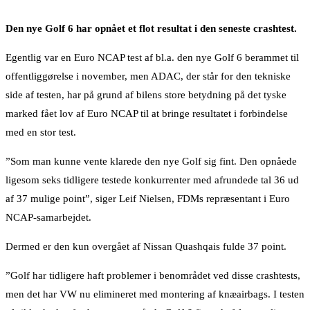
Den nye Golf 6 har opnået et flot resultat i den seneste crashtest.
Egentlig var en Euro NCAP test af bl.a. den nye Golf 6 berammet til
offentliggørelse i november, men ADAC, der står for den tekniske
side af testen, har på grund af bilens store betydning på det tyske
marked fået lov af Euro NCAP til at bringe resultatet i forbindelse
med en stor test.
”Som man kunne vente klarede den nye Golf sig fint. Den opnåede
ligesom seks tidligere testede konkurrenter med afrundede tal 36 ud
af 37 mulige point”, siger Leif Nielsen, FDMs repræsentant i Euro
NCAP-samarbejdet.
Dermed er den kun overgået af Nissan Quashqais fulde 37 point.
”Golf har tidligere haft problemer i benområdet ved disse crashtests,
men det har VW nu elimineret med montering af knæairbags. I testen