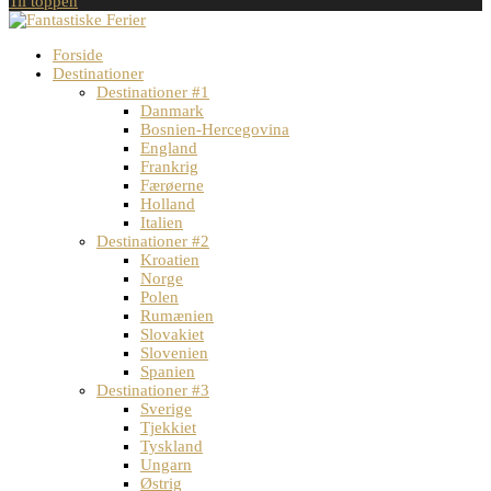
Til toppen
Forside
Destinationer
Destinationer #1
Danmark
Bosnien-Hercegovina
England
Frankrig
Færøerne
Holland
Italien
Destinationer #2
Kroatien
Norge
Polen
Rumænien
Slovakiet
Slovenien
Spanien
Destinationer #3
Sverige
Tjekkiet
Tyskland
Ungarn
Østrig