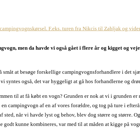
gvogn, men da havde vi også gået i flere år og kigget og veje
 så småt at besøge forskellige campingvognsforhandlere i det sj
 vi syntes også, det var hyggeligt at gå hos forhandlerne og drø
sammen til at få købt en vogn? Grunden er nok at vi i grunden er 
e en campingvogn af en af vores forældre, og tog på ture i efte
af sted, når vi havde lyst og behov, blev dog større og større. O
 godt kunne kombineres, var med til at måden at kigge på vogn 