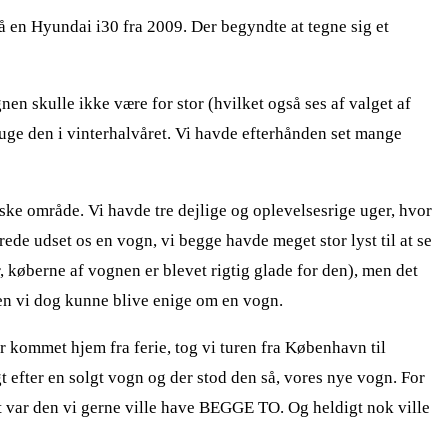
 på en Hyundai i30 fra 2009. Der begyndte at tegne sig et
en skulle ikke være for stor (hvilket også ses af valget af
bruge den i vinterhalvåret. Vi havde efterhånden set mange
ske område. Vi havde tre dejlige og oplevelsesrige uger, hvor
rede udset os en vogn, vi begge havde meget stor lyst til at se
r, køberne af vognen er blevet rigtig glade for den), men det
den vi dog kunne blive enige om en vogn.
var kommet hjem fra ferie, tog vi turen fra København til
gt efter en solgt vogn og der stod den så, vores nye vogn. For
et var den vi gerne ville have BEGGE TO. Og heldigt nok ville