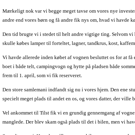
Mærkeligt nok var vi begge meget tavse om vores nye investeri
andre end vores børn og få andre fik nys om, hvad vi havde kø
Den tid brugte vi i stedet til helt andre vigtige ting. Selvom v
skulle købes lamper til forteltet, lagner, tandkrus, kost, kaff
Vi havde allerede inden købet af vognen besluttet os for at få 
boet i både telt, campingvogn og hytte på pladsen både sommer, 
frem til 1. april, som vi fik reserveret.
Den store samlemani indfandt sig nu i vores hjem. Den ene stue
specielt meget plads til andet en os, og vores datter, der ville 
Vel ankommet til Tilst fik vi en grundig gennemgang af vognen 
manglede. Der blev skam også plads til det i bilen, men vi ha