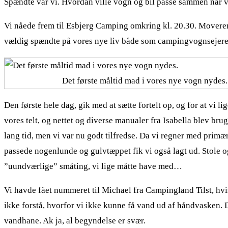
Spændte var vi. Hvordan ville vogn og bil passe sammen når 
Vi nåede frem til Esbjerg Camping omkring kl. 20.30. Moveren 
vældig spændte på vores nye liv både som campingvognsejer
Det første måltid mad i vores nye vogn nydes.
Den første hele dag, gik med at sætte fortelt op, og for at vi li
vores telt, og nettet og diverse manualer fra Isabella blev brug
lang tid, men vi var nu godt tilfredse. Da vi regner med primær
passede nogenlunde og gulvtæppet fik vi også lagt ud. Stole og
”uundværlige” småting, vi lige måtte have med…
Vi havde fået nummeret til Michael fra Campingland Tilst, hvi
ikke forstå, hvorfor vi ikke kunne få vand ud af håndvasken. De
vandhane. Ak ja, al begyndelse er svær.