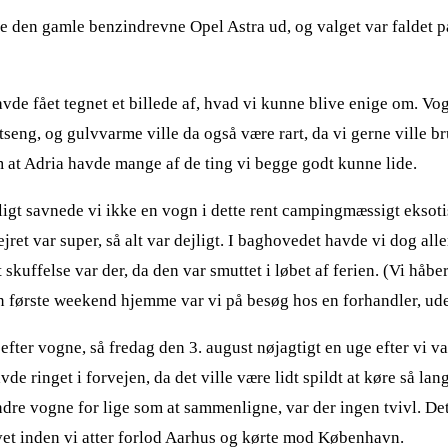
skifte den gamle benzindrevne Opel Astra ud, og valget var faldet
e fået tegnet et billede af, hvad vi kunne blive enige om. Vogn
ltseng, og gulvvarme ville da også være rart, da vi gerne ville 
 at Adria havde mange af de ting vi begge godt kunne lide.
igt savnede vi ikke en vogn i dette rent campingmæssigt eksoti
et var super, så alt var dejligt. I baghovedet havde vi dog alle
skuffelse var der, da den var smuttet i løbet af ferien. (Vi håbe
den første weekend hjemme var vi på besøg hos en forhandler, u
gge efter vogne, så fredag den 3. august nøjagtigt en uge efter vi 
e ringet i forvejen, da det ville være lidt spildt at køre så lan
andre vogne for lige som at sammenligne, var der ingen tvivl. D
evet inden vi atter forlod Aarhus og kørte mod København.