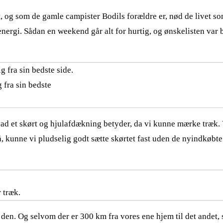
ltet, og som de gamle campister Bodils forældre er, nød de livet
energi. Sådan en weekend går alt for hurtig, og ønskelisten var
g fra sin bedste
 et skørt og hjulafdækning betyder, da vi kunne mærke træk. Vi k
på, kunne vi pludselig godt sætte skørtet fast uden de nyindkøbte
 træk.
den. Og selvom der er 300 km fra vores ene hjem til det andet, s