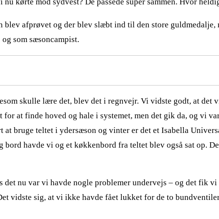
vi nu kørte mod sydvest? De passede super sammen. Hvor heldig
blev afprøvet og der blev slæbt ind til den store guldmedalje, 
e og som sæsoncampist.
gesom skulle lære det, blev det i regnvejr. Vi vidste godt, at det
t for at finde hoved og hale i systemet, men det gik da, og vi va
t at bruge teltet i ydersæson og vinter er det et Isabella Unive
 bord havde vi og et køkkenbord fra teltet blev også sat op. Der
s det nu var vi havde nogle problemer undervejs – og det fik vi
t vidste sig, at vi ikke havde fået lukket for de to bundventiler