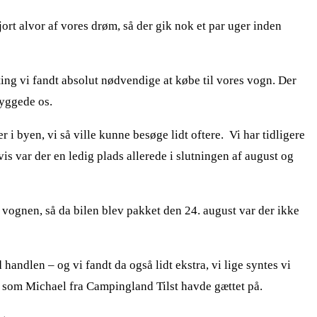
ort alvor af vores drøm, så der gik nok et par uger inden
l ting vi fandt absolut nødvendige at købe til vores vogn. Der
hyggede os.
 i byen, vi så ville kunne besøge lidt oftere. Vi har tidligere
is var der en ledig plads allerede i slutningen af august og
i vognen, så da bilen blev pakket den 24. august var der ikke
andlen – og vi fandt da også lidt ekstra, vi lige syntes vi
å, som Michael fra Campingland Tilst havde gættet på.