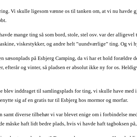
ng. Vi skulle ligesom vænne os til tanken om, at vi nu havde gj
bt.
i havde mange ting så som bord, stole, stel osv. var der alligeve
emaskine, viskestykker, og andre helt ”uundværlige” ting. Og vi 
en sæsonplads på Esbjerg Camping, da vi har et hold forældre der
efterår og vinter, så pladsen er absolut ikke ny for os. Heldigv
 blev inddraget til samlingsplads for ting, vi skulle have med 
benytte sig af en gratis tur til Esbjerg hos mormor og morfar.
samt diverse tilbehør vi var blevet enige om i forbindelse med h
vde måske haft lidt bedre plads, hvis vi havde haft tagboksen p