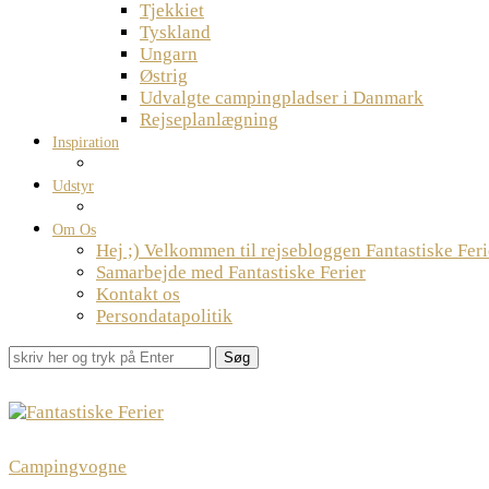
Tjekkiet
Tyskland
Ungarn
Østrig
Udvalgte campingpladser i Danmark
Rejseplanlægning
Inspiration
Udstyr
Om Os
Hej ;) Velkommen til rejsebloggen Fantastiske Feri
Samarbejde med Fantastiske Ferier
Kontakt os
Persondatapolitik
Søg
Campingvogne