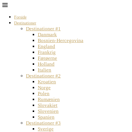
Forside
Destinationer
Destinationer #1
Danmark
Bosnien-Hercegovina
England
Frankrig
Færøerne
Holland
Italien
Destinationer #2
Kroatien
Norge
Polen
Rumænien
Slovakiet
Slovenien
Spanien
Destinationer #3
Sverige