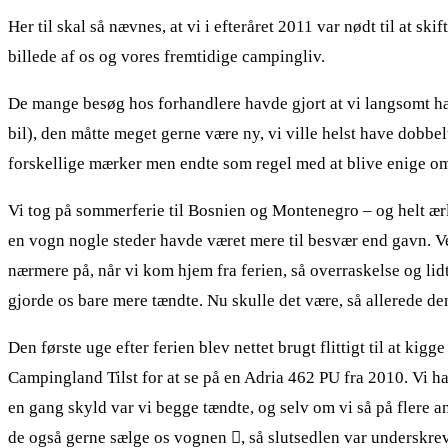
Her til skal så nævnes, at vi i efteråret 2011 var nødt til at 
billede af os og vores fremtidige campingliv.
De mange besøg hos forhandlere havde gjort at vi langsomt havd
bil), den måtte meget gerne være ny, vi ville helst have dobbe
forskellige mærker men endte som regel med at blive enige om
Vi tog på sommerferie til Bosnien og Montenegro – og helt ærl
en vogn nogle steder havde været mere til besvær end gavn. Vejr
nærmere på, når vi kom hjem fra ferien, så overraskelse og lidt 
gjorde os bare mere tændte. Nu skulle det være, så allerede 
Den første uge efter ferien blev nettet brugt flittigt til at ki
Campingland Tilst for at se på en Adria 462 PU fra 2010. Vi havd
en gang skyld var vi begge tændte, og selv om vi så på flere 
de også gerne sælge os vognen

, så slutsedlen var underskr