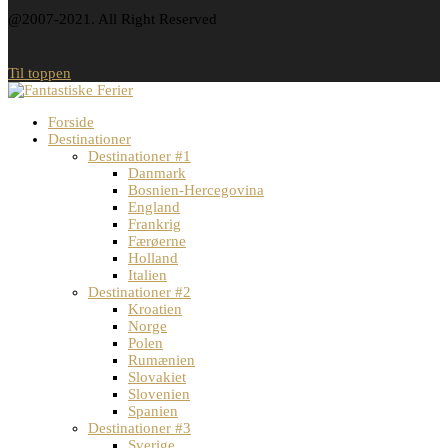
@2007-2021. All Right Reserved
Til toppen
Forside
Destinationer
Destinationer #1
Danmark
Bosnien-Hercegovina
England
Frankrig
Færøerne
Holland
Italien
Destinationer #2
Kroatien
Norge
Polen
Rumænien
Slovakiet
Slovenien
Spanien
Destinationer #3
Sverige