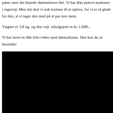
pænt, men det klarede dørmarkisen fint. Vi har ikke prøvet markisen
i regnvejr. Men dat skal vi nok komme til at opleve, for vi er så glade
for den, at vi tager den med på et par ture mere.
Vægten er 3,8 kg. og den vejl. udsalgspris er kr. 1.698,-
Vi har lavet en lille Info-video med dørmarkisen. Den kan du se
herunder: