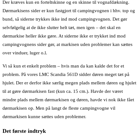
Der kræves kun en forteltskinne og en skinne til vognafdækning.
Dørmarkisens sider er kun fastgjort til campingvognen i hhv. top og
bund, så siderne trykkes ikke ind mod campingvognen. Det gør
selvfølgelig at de ikke slutter helt tæt, men igen – det skal en
dørmarkise heller ikke gøre. At siderne ikke er trykket ind mod
campingvognens sider gør, at markisen uden problemer kan sættes
over vinduer, luger o.l.
Vi så kun et enkelt problem – hvis man da kan kalde det for et
problem. På vores LMC Scandia 561D sidder døren meget tæt på
hjulet. Der er derfor ikke særlig megen plads mellem døren og hjulet
til at gøre dørmarkisen fast (kun ca. 15 cm.). Havde der været
mindre plads mellem dørmarkisen og døren, havde vi nok ikke fået
dørmarkisen op. Men på langt de fleste campingvogne vil
dørmarkisen kunne sættes uden problemer.
Det første indtryk