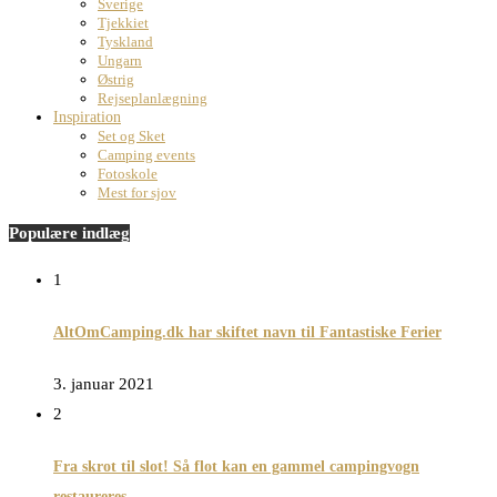
Sverige
Tjekkiet
Tyskland
Ungarn
Østrig
Rejseplanlægning
Inspiration
Set og Sket
Camping events
Fotoskole
Mest for sjov
Populære indlæg
1
AltOmCamping.dk har skiftet navn til Fantastiske Ferier
3. januar 2021
2
Fra skrot til slot! Så flot kan en gammel campingvogn
restaureres