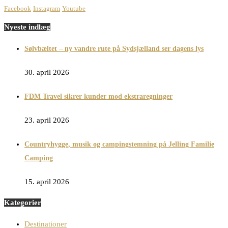
Facebook
Instagram
Youtube
Nyeste indlæg
Sølvbæltet – ny vandre rute på Sydsjælland ser dagens lys
30. april 2026
FDM Travel sikrer kunder mod ekstraregninger
23. april 2026
Countryhygge, musik og campingstemning på Jelling Familie
Camping
15. april 2026
Kategorier
Destinationer