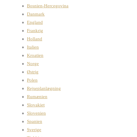
Bosnien-Hercegovina
Danmark
England
Frankrig
Holland
Italien
Kroatien
Norge
Østrig
Polen
Rejseplanlægning
Rumænien
Slovakiet
Slovenien
Spanien
Sverige