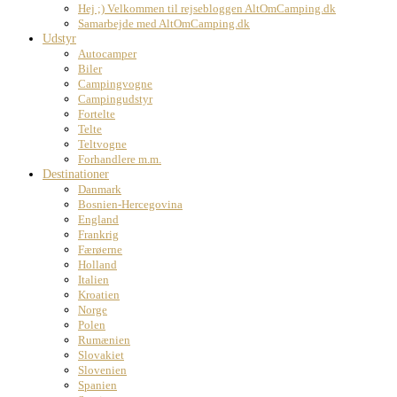
Hej ;) Velkommen til rejsebloggen AltOmCamping.dk
Samarbejde med AltOmCamping.dk
Udstyr
Autocamper
Biler
Campingvogne
Campingudstyr
Fortelte
Telte
Teltvogne
Forhandlere m.m.
Destinationer
Danmark
Bosnien-Hercegovina
England
Frankrig
Færøerne
Holland
Italien
Kroatien
Norge
Polen
Rumænien
Slovakiet
Slovenien
Spanien