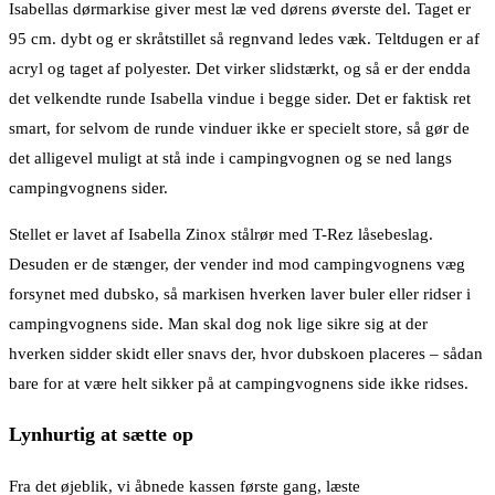
Isabellas dørmarkise giver mest læ ved dørens øverste del. Taget er
95 cm. dybt og er skråtstillet så regnvand ledes væk. Teltdugen er af
acryl og taget af polyester. Det virker slidstærkt, og så er der endda
det velkendte runde Isabella vindue i begge sider. Det er faktisk ret
smart, for selvom de runde vinduer ikke er specielt store, så gør de
det alligevel muligt at stå inde i campingvognen og se ned langs
campingvognens sider.
Stellet er lavet af Isabella Zinox stålrør med T-Rez låsebeslag.
Desuden er de stænger, der vender ind mod campingvognens væg
forsynet med dubsko, så markisen hverken laver buler eller ridser i
campingvognens side. Man skal dog nok lige sikre sig at der
hverken sidder skidt eller snavs der, hvor dubskoen placeres – sådan
bare for at være helt sikker på at campingvognens side ikke ridses.
Lynhurtig at sætte op
Fra det øjeblik, vi åbnede kassen første gang, læste