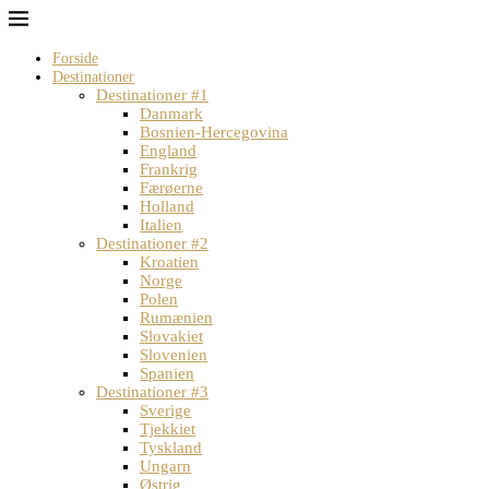
Forside
Destinationer
Destinationer #1
Danmark
Bosnien-Hercegovina
England
Frankrig
Færøerne
Holland
Italien
Destinationer #2
Kroatien
Norge
Polen
Rumænien
Slovakiet
Slovenien
Spanien
Destinationer #3
Sverige
Tjekkiet
Tyskland
Ungarn
Østrig