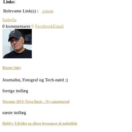
Links:
Relevante Link(s) :
Isabella
Isabella
0 kommentarer
0
Facebook
Email
Bjarne Søby
Journalist, Fotograf og Tech-nørd ;)
forrige indlæg
Wecamp 2013: Nova Basic – Ny campingstol
næste indlæg
Hobby: Udvider og sikrer leverancer af møbeldele