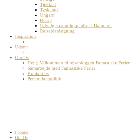
Tjekkiet
Tyskland
Ungarn
Østrig
Udvalgte campingpladser i Danmark
Rejseplanlægning
Inspiration
Udstyr
Om Os
Hej ;) Velkommen til rejsebloggen Fantastiske Ferier
Samarbejde med Fantastiske Ferier
Kontakt os
Persondatapolitik
Forside
Om Os