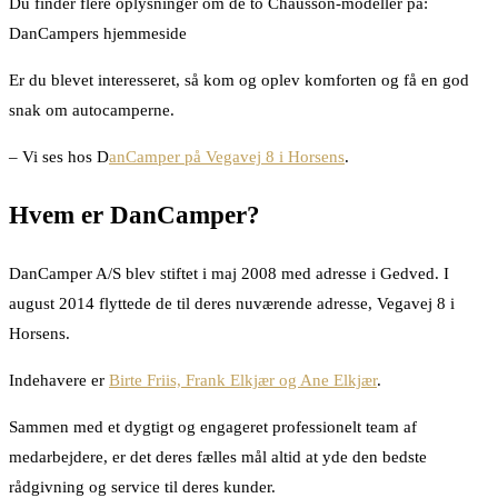
Du finder flere oplysninger om de to Chausson-modeller på:
DanCampers hjemmeside
Er du blevet interesseret, så kom og oplev komforten og få en god
snak om autocamperne.
– Vi ses hos D
anCamper på Vegavej 8 i Horsens
.
Hvem er DanCamper?
DanCamper A/S blev stiftet i maj 2008 med adresse i Gedved. I
august 2014 flyttede de til deres nuværende adresse, Vegavej 8 i
Horsens.
Indehavere er
Birte Friis, Frank Elkjær og Ane Elkjær
.
Sammen med et dygtigt og engageret professionelt team af
medarbejdere, er det deres fælles mål altid at yde den bedste
rådgivning og service til deres kunder.