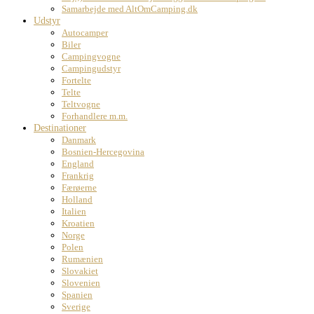
Samarbejde med AltOmCamping.dk
Udstyr
Autocamper
Biler
Campingvogne
Campingudstyr
Fortelte
Telte
Teltvogne
Forhandlere m.m.
Destinationer
Danmark
Bosnien-Hercegovina
England
Frankrig
Færøerne
Holland
Italien
Kroatien
Norge
Polen
Rumænien
Slovakiet
Slovenien
Spanien
Sverige