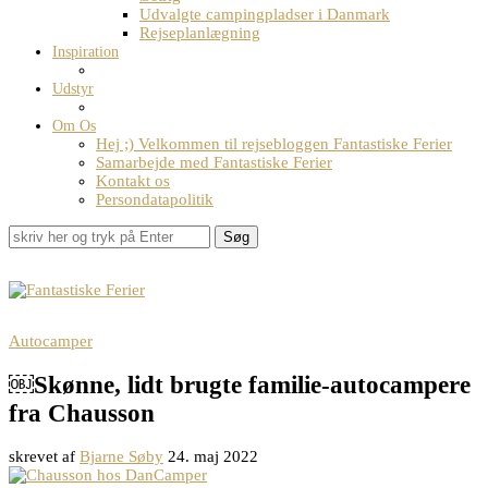
Udvalgte campingpladser i Danmark
Rejseplanlægning
Inspiration
Udstyr
Om Os
Hej ;) Velkommen til rejsebloggen Fantastiske Ferier
Samarbejde med Fantastiske Ferier
Kontakt os
Persondatapolitik
Søg
Autocamper
￼Skønne, lidt brugte familie-autocampere
fra Chausson
skrevet af
Bjarne Søby
24. maj 2022