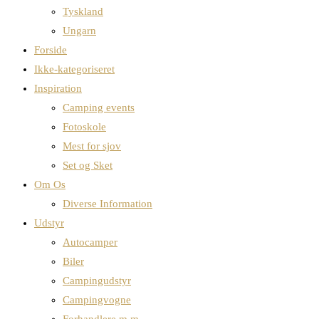
Tyskland
Ungarn
Forside
Ikke-kategoriseret
Inspiration
Camping events
Fotoskole
Mest for sjov
Set og Sket
Om Os
Diverse Information
Udstyr
Autocamper
Biler
Campingudstyr
Campingvogne