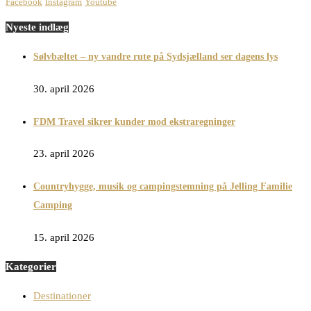
Facebook
Instagram
Youtube
Nyeste indlæg
Sølvbæltet – ny vandre rute på Sydsjælland ser dagens lys
30. april 2026
FDM Travel sikrer kunder mod ekstraregninger
23. april 2026
Countryhygge, musik og campingstemning på Jelling Familie
Camping
15. april 2026
Kategorier
Destinationer