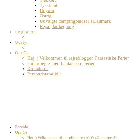
Tjekkiet
Tyskland
Ungarn
Østrig
Udvalgte campingpladser i Danmark
Rejseplanlægning
Inspiration
Udstyr
Om Os
Hej ;) Velkommen til rejsebloggen Fantastiske Ferier
Samarbejde med Fantastiske Ferier
Kontakt os
Persondatapolitik
Forside
Om Os
Hej ;) Velkommen til rejsebloggen AltOmCamping.dk