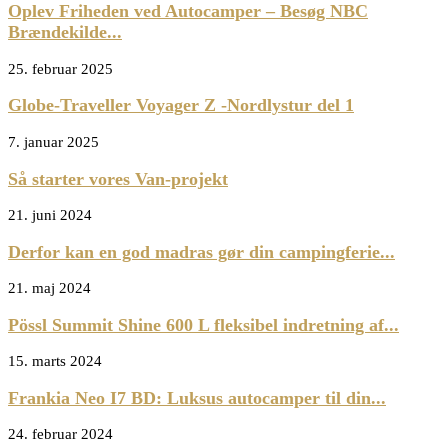
Oplev Friheden ved Autocamper – Besøg NBC
Brændekilde...
25. februar 2025
Globe-Traveller Voyager Z -Nordlystur del 1
7. januar 2025
Så starter vores Van-projekt
21. juni 2024
Derfor kan en god madras gør din campingferie...
21. maj 2024
Pössl Summit Shine 600 L fleksibel indretning af...
15. marts 2024
Frankia Neo I7 BD: Luksus autocamper til din...
24. februar 2024