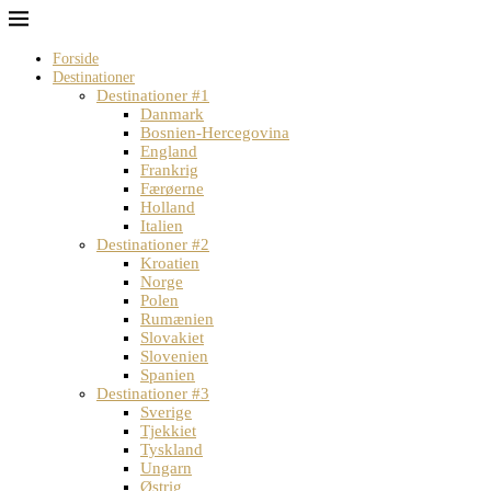
Forside
Destinationer
Destinationer #1
Danmark
Bosnien-Hercegovina
England
Frankrig
Færøerne
Holland
Italien
Destinationer #2
Kroatien
Norge
Polen
Rumænien
Slovakiet
Slovenien
Spanien
Destinationer #3
Sverige
Tjekkiet
Tyskland
Ungarn
Østrig