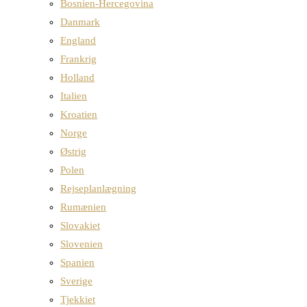
Bosnien-Hercegovina
Danmark
England
Frankrig
Holland
Italien
Kroatien
Norge
Østrig
Polen
Rejseplanlægning
Rumænien
Slovakiet
Slovenien
Spanien
Sverige
Tjekkiet