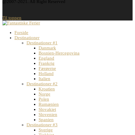
@2007-2021. All Right Reserved
Til toppen
Forside
Destinationer
Destinationer #1
Danmark
Bosnien-Hercegovina
England
Frankrig
Færøerne
Holland
Italien
Destinationer #2
Kroatien
Norge
Polen
Rumænien
Slovakiet
Slovenien
Spanien
Destinationer #3
Sverige