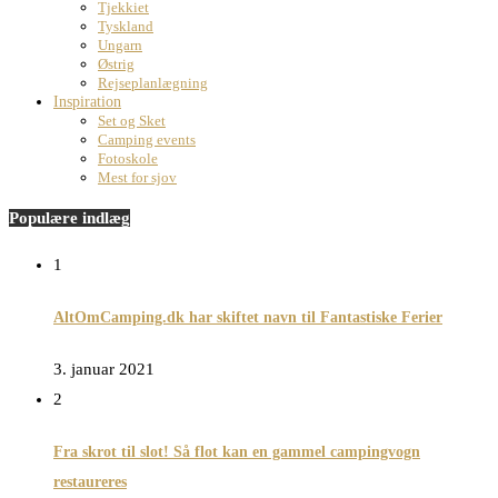
Tjekkiet
Tyskland
Ungarn
Østrig
Rejseplanlægning
Inspiration
Set og Sket
Camping events
Fotoskole
Mest for sjov
Populære indlæg
1
AltOmCamping.dk har skiftet navn til Fantastiske Ferier
3. januar 2021
2
Fra skrot til slot! Så flot kan en gammel campingvogn
restaureres