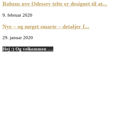
Robens nye Odessey telte er designet til at...
9. februar 2020
Nye – og meget smarte – detaljer I...
29. januar 2020
Hej :) Og velkommen ….