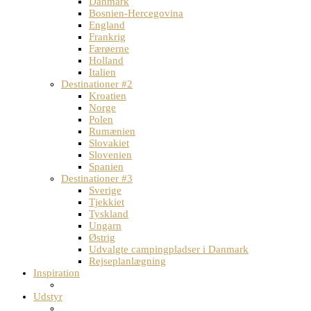
Danmark
Bosnien-Hercegovina
England
Frankrig
Færøerne
Holland
Italien
Destinationer #2
Kroatien
Norge
Polen
Rumænien
Slovakiet
Slovenien
Spanien
Destinationer #3
Sverige
Tjekkiet
Tyskland
Ungarn
Østrig
Udvalgte campingpladser i Danmark
Rejseplanlægning
Inspiration
Udstyr