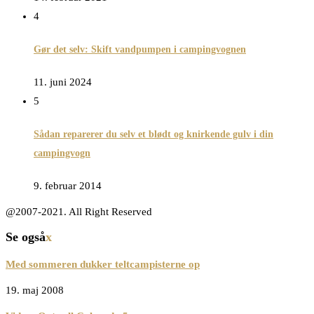
4
Gør det selv: Skift vandpumpen i campingvognen
11. juni 2024
5
Sådan reparerer du selv et blødt og knirkende gulv i din
campingvogn
9. februar 2014
@2007-2021. All Right Reserved
Se også
x
Med sommeren dukker teltcampisterne op
19. maj 2008