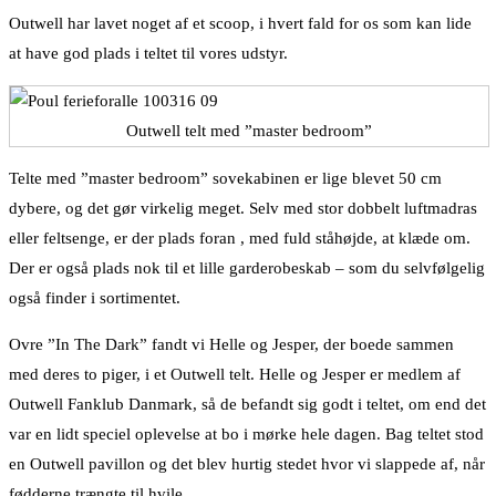
Outwell har lavet noget af et scoop, i hvert fald for os som kan lide
at have god plads i teltet til vores udstyr.
Outwell telt med ”master bedroom”
Telte med ”master bedroom” sovekabinen er lige blevet 50 cm
dybere, og det gør virkelig meget. Selv med stor dobbelt luftmadras
eller feltsenge, er der plads foran , med fuld ståhøjde, at klæde om.
Der er også plads nok til et lille garderobeskab – som du selvfølgelig
også finder i sortimentet.
Ovre ”In The Dark” fandt vi Helle og Jesper, der boede sammen
med deres to piger, i et Outwell telt. Helle og Jesper er medlem af
Outwell Fanklub Danmark, så de befandt sig godt i teltet, om end det
var en lidt speciel oplevelse at bo i mørke hele dagen. Bag teltet stod
en Outwell pavillon og det blev hurtig stedet hvor vi slappede af, når
fødderne trængte til hvile.