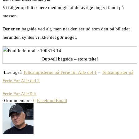
Vi følger op lidt senere med nogle af de øvrige ting vi fandt på
messen.
Der er en bagside ved alt, men når den ser ud som den på billedet
herunder, syntes vi ikke det gør noget.
Outwell bagside – store telte!
Læs også
Teltcampisterne på Ferie for Alle del 1
–
Teltcampister på
Ferie For Alle del 2
Ferie For Alle
Telt
0 kommentarer
0
Facebook
Email