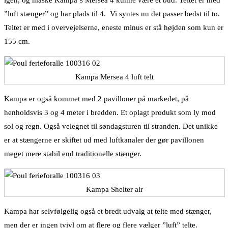
igen, og måske Kampa´s Mersea 4 kunne være et bud. Teltet er med
”luft stænger” og har plads til 4. Vi syntes nu det passer bedst til to.
Teltet er med i overvejelserne, eneste minus er stå højden som kun er
155 cm.
Kampa Mersea 4 luft telt
Kampa er også kommet med 2 pavilloner på markedet, på
henholdsvis 3 og 4 meter i bredden. Et oplagt produkt som ly mod
sol og regn. Også velegnet til søndagsturen til stranden. Det unikke
er at stængerne er skiftet ud med luftkanaler der gør pavillonen
meget mere stabil end traditionelle stænger.
Kampa Shelter air
Kampa har selvfølgelig også et bredt udvalg at telte med stænger,
men der er ingen tvivl om at flere og flere vælger ”luft” telte.