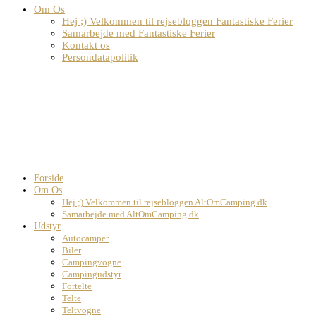
Om Os
Hej ;) Velkommen til rejsebloggen Fantastiske Ferier
Samarbejde med Fantastiske Ferier
Kontakt os
Persondatapolitik
Forside
Om Os
Hej ;) Velkommen til rejsebloggen AltOmCamping.dk
Samarbejde med AltOmCamping.dk
Udstyr
Autocamper
Biler
Campingvogne
Campingudstyr
Fortelte
Telte
Teltvogne