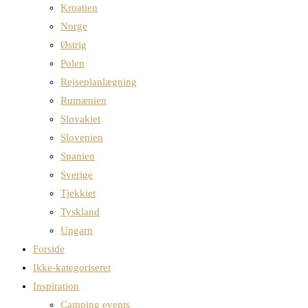
Kroatien
Norge
Østrig
Polen
Rejseplanlægning
Rumænien
Slovakiet
Slovenien
Spanien
Sverige
Tjekkiet
Tyskland
Ungarn
Forside
Ikke-kategoriseret
Inspiration
Camping events