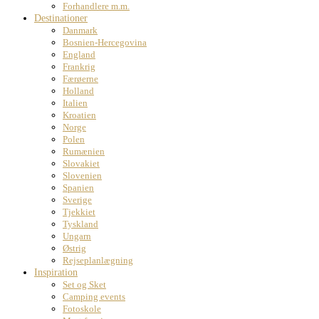
Forhandlere m.m.
Destinationer
Danmark
Bosnien-Hercegovina
England
Frankrig
Færøerne
Holland
Italien
Kroatien
Norge
Polen
Rumænien
Slovakiet
Slovenien
Spanien
Sverige
Tjekkiet
Tyskland
Ungarn
Østrig
Rejseplanlægning
Inspiration
Set og Sket
Camping events
Fotoskole