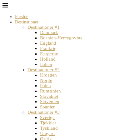
Forside
Destinationer
Destinationer #1
Danmark
Bosnien-Hercegovina
England
Frankrig
Færøerne
Holland
Italien
Destinationer #2
Kroatien
Norge
Polen
Rumænien
Slovakiet
Slovenien
Spanien
Destinationer #3
Sverige
Tjekkiet
Tyskland
Ungarn
Østrig