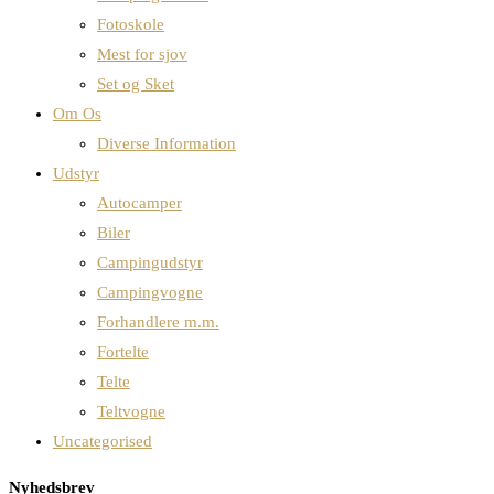
Fotoskole
Mest for sjov
Set og Sket
Om Os
Diverse Information
Udstyr
Autocamper
Biler
Campingudstyr
Campingvogne
Forhandlere m.m.
Fortelte
Telte
Teltvogne
Uncategorised
Nyhedsbrev