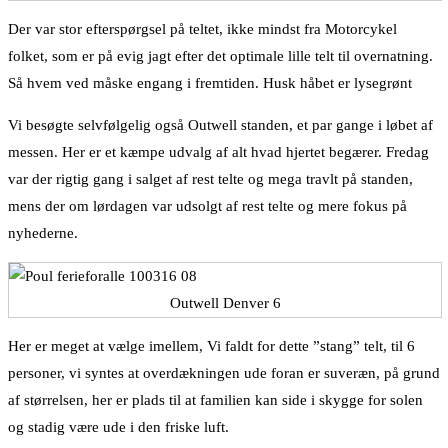
Der var stor efterspørgsel på teltet, ikke mindst fra Motorcykel
folket, som er på evig jagt efter det optimale lille telt til overnatning.
Så hvem ved måske engang i fremtiden. Husk håbet er lysegrønt
Vi besøgte selvfølgelig også Outwell standen, et par gange i løbet af
messen. Her er et kæmpe udvalg af alt hvad hjertet begærer. Fredag
var der rigtig gang i salget af rest telte og mega travlt på standen,
mens der om lørdagen var udsolgt af rest telte og mere fokus på
nyhederne.
Outwell Denver 6
Her er meget at vælge imellem, Vi faldt for dette ”stang” telt, til 6
personer, vi syntes at overdækningen ude foran er suveræn, på grund
af størrelsen, her er plads til at familien kan side i skygge for solen
og stadig være ude i den friske luft.